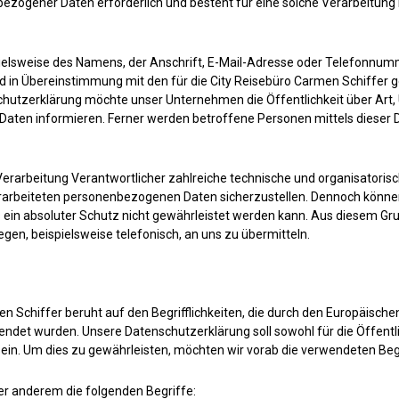
bezogener Daten erforderlich und besteht für eine solche Verarbeitung 
elsweise des Namens, der Anschrift, E-Mail-Adresse oder Telefonnumme
 in Übereinstimmung mit den für die City Reisebüro Carmen Schiffer 
hutzerklärung möchte unser Unternehmen die Öffentlichkeit über Art
aten informieren. Ferner werden betroffene Personen mittels dieser 
ie Verarbeitung Verantwortlicher zahlreiche technische und organisat
verarbeiteten personenbezogenen Daten sicherzustellen. Dennoch könn
 ein absoluter Schutz nicht gewährleistet werden kann. Aus diesem Grun
en, beispielsweise telefonisch, an uns zu übermitteln.
n Schiffer beruht auf den Begrifflichkeiten, die durch den Europäische
et wurden. Unsere Datenschutzerklärung soll sowohl für die Öffentli
ein. Um dies zu gewährleisten, möchten wir vorab die verwendeten Begri
er anderem die folgenden Begriffe: