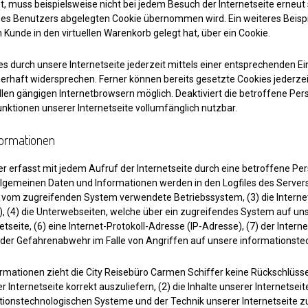
t, muss beispielsweise nicht bei jedem Besuch der Internetseite erneut
 Benutzers abgelegten Cookie übernommen wird. Ein weiteres Beispiel
n Kunde in den virtuellen Warenkorb gelegt hat, über ein Cookie.
s durch unsere Internetseite jederzeit mittels einer entsprechenden E
erhaft widersprechen. Ferner können bereits gesetzte Cookies jederzei
len gängigen Internetbrowsern möglich. Deaktiviert die betroffene Pe
unktionen unserer Internetseite vollumfänglich nutzbar.
formationen
er erfasst mit jedem Aufruf der Internetseite durch eine betroffene Pe
lgemeinen Daten und Informationen werden in den Logfiles des Servers
vom zugreifenden System verwendete Betriebssystem, (3) die Internet
), (4) die Unterwebseiten, welche über ein zugreifendes System auf uns
netseite, (6) eine Internet-Protokoll-Adresse (IP-Adresse), (7) der Int
ie der Gefahrenabwehr im Falle von Angriffen auf unsere informationst
rmationen zieht die City Reisebüro Carmen Schiffer keine Rückschlüsse
r Internetseite korrekt auszuliefern, (2) die Inhalte unserer Internetsei
ationstechnologischen Systeme und der Technik unserer Internetseite z